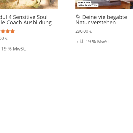
ul 4 Sensitive Soul
🌀 Deine vielbegabte
cle Coach Ausbildung
Natur verstehen
290,00
€
,00
€
rtet mit
inkl. 19 % MwSt.
 5
. 19 % MwSt.