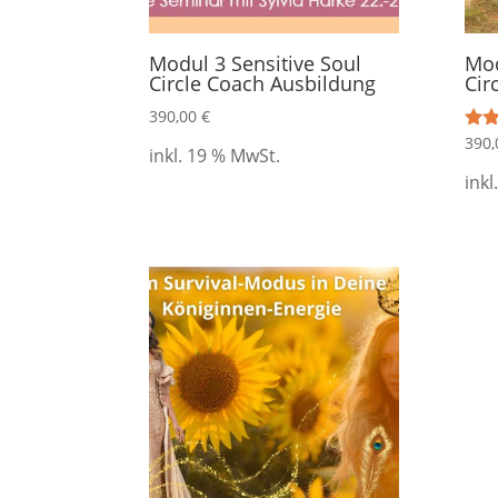
Modul 3 Sensitive Soul
Mod
Circle Coach Ausbildung
Cir
390,00
€
390
Bewe
inkl. 19 % MwSt.
5.00
von
inkl