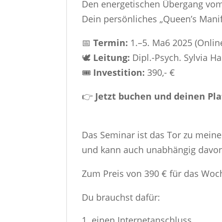
Den energetischen Übergang vom 
Dein persönliches „Queen’s Manif
📅
Termin:
1.–5. Ma6 2025 (Onlin
🕊️
Leitung:
Dipl.-Psych. Sylvia H
🎟️
Investition:
390,- €
👉
Jetzt buchen und deinen Pla
Das Seminar ist das Tor zu meine
und kann auch unabhängig davon
Zum Preis von 390 € für das Wo
Du brauchst dafür:
einen Internetanschluss