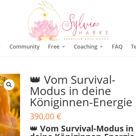
Community
Free
Coaching
FAQ
T
👑 Vom Survival-
Modus in deine
Königinnen-Energie
390,00
€
👑
Vom Survival-Modus in