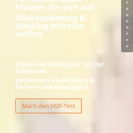
Frauen, die sich aus
Überanpassung &
Masking befreien
wollen.
Deine Feinfühligkeit ist der
Schlüssel
zu Deinem Seelenkern &
Deiner Lebensaufgabe.
Mach den HSP-Test