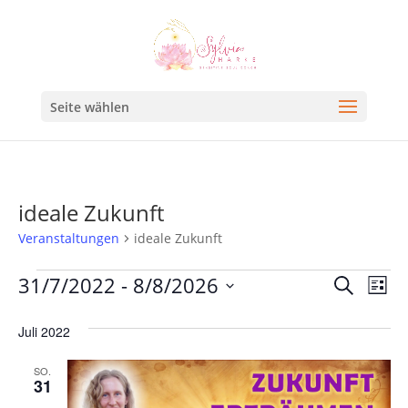
Seite wählen
ideale Zukunft
Veranstaltungen
ideale Zukunft
Veran
Ve
31/7/2022
 - 
8/8/2026
Suche
Liste
An
Such
Datum
Na
Juli 2022
und
wählen.
Ansic
SO.
31
Navig