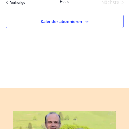
und
wählen.
Heute
Nächste
Veranstaltungen
Vorherige
Ansic
Veranst
Navig
Kalender abonnieren