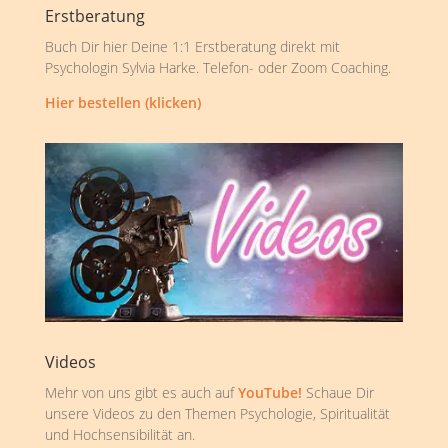
Erstberatung
Buch Dir hier Deine 1:1 Erstberatung direkt mit
Psychologin Sylvia Harke. Telefon- oder Zoom Coaching.
Hier bestellen (klicken)
Videos
Mehr von uns gibt es auch auf
YouTube!
Schaue Dir
unsere Videos zu den Themen Psychologie, Spiritualität
und Hochsensibilität an.