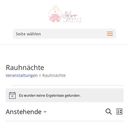
Seite wählen
Rauhnächte
Veranstaltungen
Rauhnächte
Es wurden keine Ergebnisse gefunden.
Hinweis
Veran
Ve
Anstehende
Suche
Liste
An
Such
Datum
Na