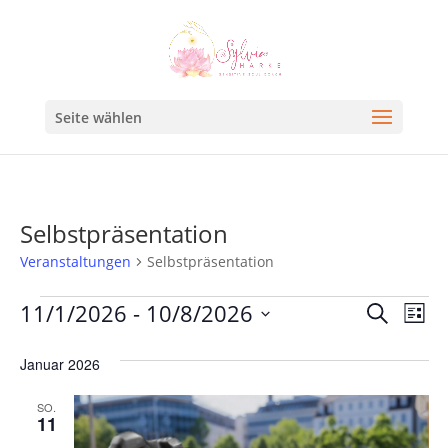
Seite wählen
Selbstpräsentation
Veranstaltungen
Selbstpräsentation
Veran
Ve
11/1/2026
 - 
10/8/2026
Suche
Liste
An
Such
Datum
Na
Januar 2026
und
wählen.
Ansic
SO.
11
Navig