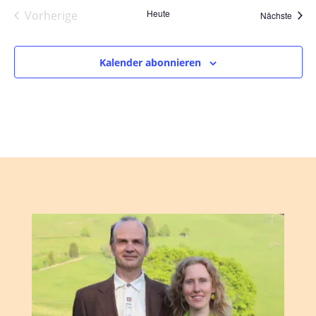
Heute
Vorherige
Veran
Nächste
Veranstaltungen
Kalender abonnieren