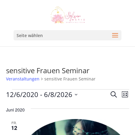
Seite wählen
sensitive Frauen Seminar
Veranstaltungen
sensitive Frauen Seminar
Veran
Ve
12/6/2020
 - 
6/8/2026
Suche
Liste
An
Such
Datum
Na
Juni 2020
und
wählen.
Ansic
FR.
12
Navig