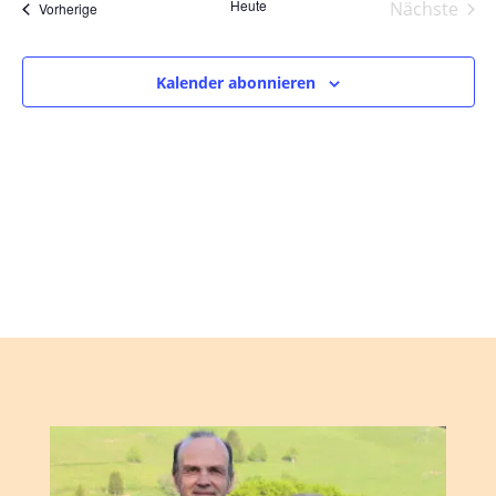
und
wählen.
Heute
Nächste
Veranstaltungen
Vorherige
Ansic
Veranst
Navig
Kalender abonnieren