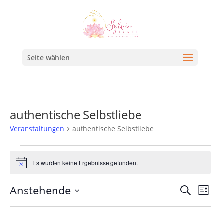
Seite wählen
authentische Selbstliebe
Veranstaltungen
authentische Selbstliebe
Es wurden keine Ergebnisse gefunden.
Hinweis
Veran
Ve
Anstehende
Suche
Liste
An
Such
Datum
Na