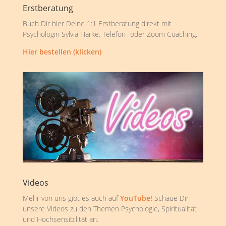
Erstberatung
Buch Dir hier Deine 1:1 Erstberatung direkt mit
Psychologin Sylvia Harke. Telefon- oder Zoom Coaching.
Hier bestellen (klicken)
Videos
Mehr von uns gibt es auch auf
YouTube!
Schaue Dir
unsere Videos zu den Themen Psychologie, Spiritualität
und Hochsensibilität an.