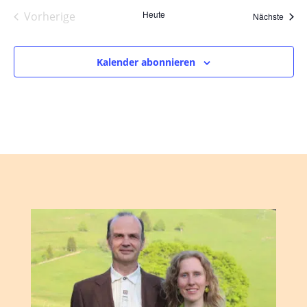
Heute
Vorherige
Veran
Nächste
Veranstaltungen
Kalender abonnieren