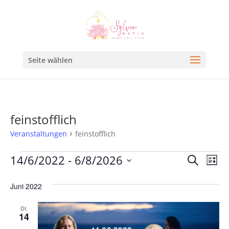
Seite wählen
feinstofflich
Veranstaltungen
feinstofflich
Veran
Ve
14/6/2022
 - 
6/8/2026
Suche
Liste
An
Such
Datum
Na
Juni 2022
und
wählen.
Ansic
DI.
14
Navig