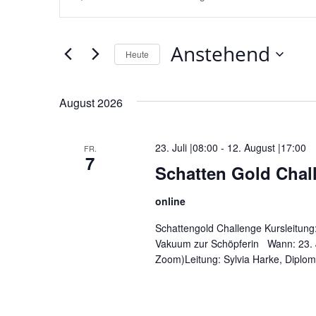
Suche
Schlüsselwort
und
eingeben.
Ansichten,
Anstehend
Suche
Heute
Navigation
nach
Datum
Veranstaltungen
wählen.
August 2026
Schlüsselwort.
23. Juli |08:00
-
12. August |17:00
FR.
7
Schatten Gold Chal
online
Schattengold Challenge Kursleitung
Vakuum zur Schöpferin Wann: 23. J
Zoom)Leitung: Sylvia Harke, Diplom