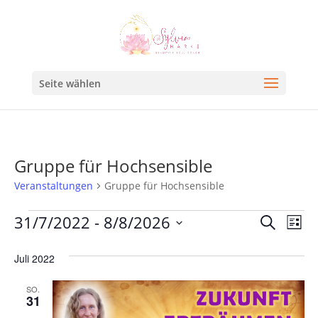
Seite wählen
Gruppe für Hochsensible
Veranstaltungen
Gruppe für Hochsensible
Veran
Ve
31/7/2022
 - 
8/8/2026
Suche
Liste
An
Such
Datum
Na
Juli 2022
und
wählen.
Ansic
SO.
31
Navig