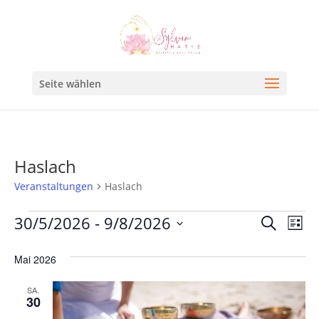
Seite wählen
Haslach
Veranstaltungen
Haslach
Veran
Ve
30/5/2026
 - 
9/8/2026
Suche
Liste
An
Such
Datum
Na
Mai 2026
und
wählen.
Ansic
SA.
30
Navig