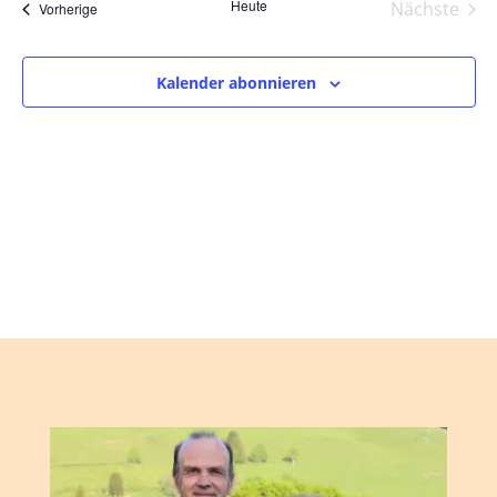
und
wählen.
Heute
Nächste
Veranstaltungen
Vorherige
Ansic
Veranst
Navig
Kalender abonnieren