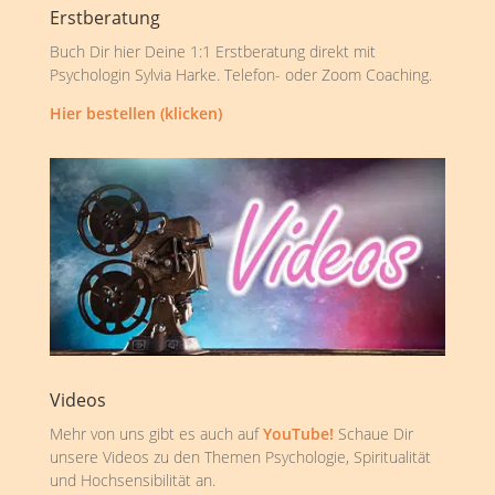
Erstberatung
Buch Dir hier Deine 1:1 Erstberatung direkt mit
Psychologin Sylvia Harke. Telefon- oder Zoom Coaching.
Hier bestellen (klicken)
Videos
Mehr von uns gibt es auch auf
YouTube!
Schaue Dir
unsere Videos zu den Themen Psychologie, Spiritualität
und Hochsensibilität an.