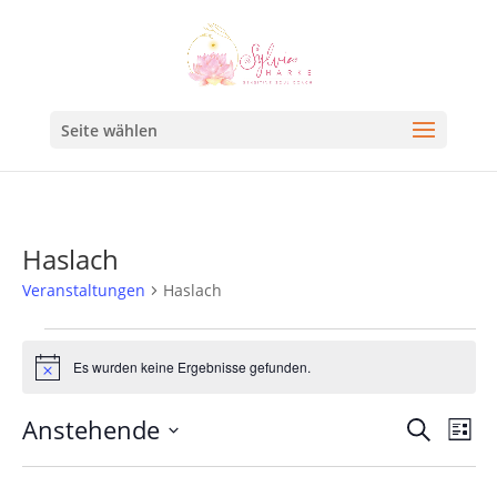
Seite wählen
Haslach
Veranstaltungen
Haslach
Es wurden keine Ergebnisse gefunden.
Hinweis
Veran
Ve
Anstehende
Suche
Liste
An
Such
Datum
Na