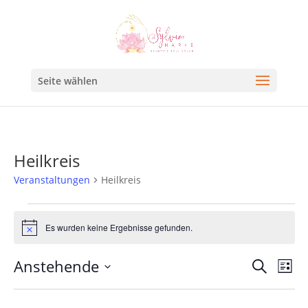
Seite wählen
Heilkreis
Veranstaltungen
Heilkreis
Es wurden keine Ergebnisse gefunden.
Hinweis
Veran
Ve
Anstehende
Suche
Liste
An
Such
Datum
Na