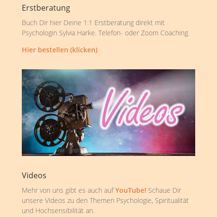
Erstberatung
Buch Dir hier Deine 1:1 Erstberatung direkt mit
Psychologin Sylvia Harke. Telefon- oder Zoom Coaching.
Hier bestellen (klicken)
Videos
Mehr von uns gibt es auch auf
YouTube!
Schaue Dir
unsere Videos zu den Themen Psychologie, Spiritualität
und Hochsensibilität an.