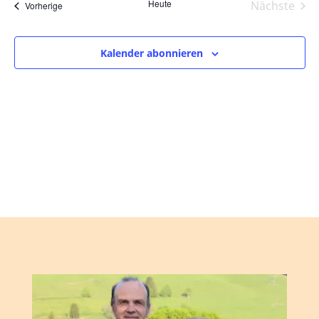
und
wählen.
Heute
Nächste
Veranstaltungen
Vorherige
Ansic
Veranst
Navig
Kalender abonnieren