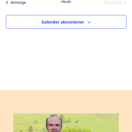
und
wählen.
Heute
Nächste
Veranstaltungen
Vorherige
Ansic
Veranst
Navig
Kalender abonnieren