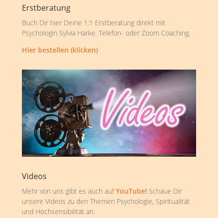
Erstberatung
Buch Dir hier Deine 1:1 Erstberatung direkt mit
Psychologin Sylvia Harke. Telefon- oder Zoom Coaching.
Hier bestellen (klicken)
Videos
Mehr von uns gibt es auch auf
YouTube!
Schaue Dir
unsere Videos zu den Themen Psychologie, Spiritualität
und Hochsensibilität an.