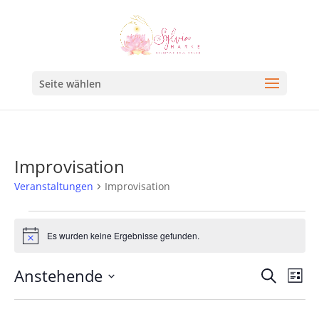
Seite wählen
Improvisation
Veranstaltungen
Improvisation
Es wurden keine Ergebnisse gefunden.
Hinweis
Veran
Ve
Anstehende
Suche
Liste
An
Such
Datum
Na