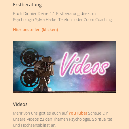
Erstberatung
Buch Dir hier Deine 1:1 Erstberatung direkt mit
Psychologin Sylvia Harke. Telefon- oder Zoom Coaching.
Hier bestellen (klicken)
Videos
Mehr von uns gibt es auch auf
YouTube!
Schaue Dir
unsere Videos zu den Themen Psychologie, Spiritualität
und Hochsensibilität an.