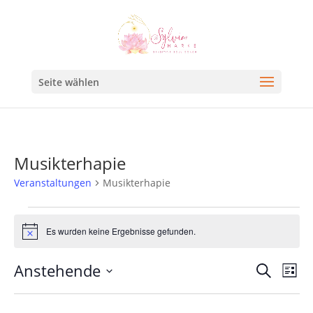
Seite wählen
Musikterhapie
Veranstaltungen
Musikterhapie
Es wurden keine Ergebnisse gefunden.
Hinweis
Veran
Ve
Anstehende
Suche
Liste
An
Such
Datum
Na