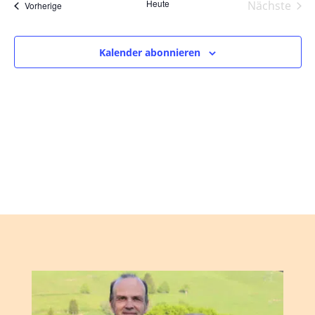
und
wählen.
Heute
Nächste
Veranstaltungen
Vorherige
Ansic
Veranst
Navig
Kalender abonnieren