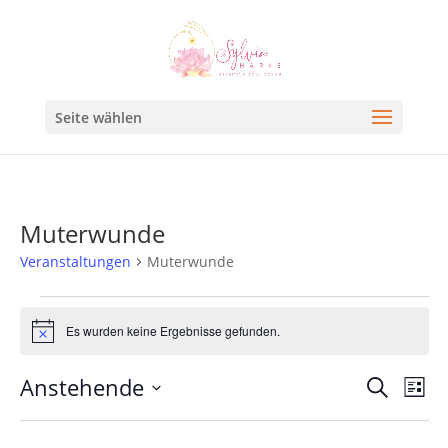
Seite wählen
Muterwunde
Veranstaltungen
Muterwunde
Es wurden keine Ergebnisse gefunden.
Hinweis
Veran
Ve
Anstehende
Suche
Liste
An
Such
Datum
Na