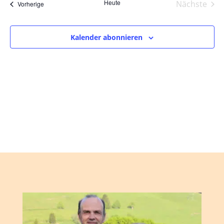
und
wählen.
Heute
Nächste
Veranstaltungen
Vorherige
Ansic
Veranst
Navig
Kalender abonnieren