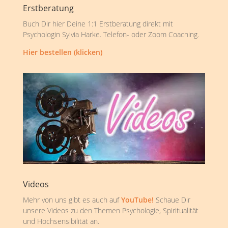
Erstberatung
Buch Dir hier Deine 1:1 Erstberatung direkt mit
Psychologin Sylvia Harke. Telefon- oder Zoom Coaching.
Hier bestellen (klicken)
Videos
Mehr von uns gibt es auch auf
YouTube!
Schaue Dir
unsere Videos zu den Themen Psychologie, Spiritualität
und Hochsensibilität an.