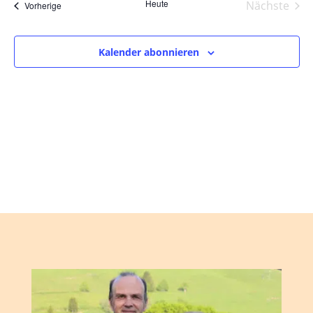
und
wählen.
Heute
Nächste
Veranstaltungen
Vorherige
Ansic
Veranst
Navig
Kalender abonnieren