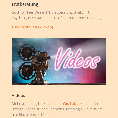
Erstberatung
Buch Dir hier Deine 1:1 Erstberatung direkt mit
Psychologin Sylvia Harke. Telefon- oder Zoom Coaching.
Hier bestellen (klicken)
Videos
Mehr von uns gibt es auch auf
YouTube!
Schaue Dir
unsere Videos zu den Themen Psychologie, Spiritualität
und Hochsensibilität an.