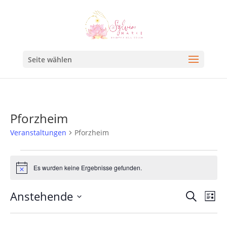
Seite wählen
Pforzheim
Veranstaltungen
Pforzheim
Es wurden keine Ergebnisse gefunden.
Hinweis
Veran
Ve
Anstehende
Suche
Liste
An
Such
Datum
Na