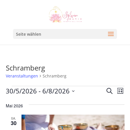
Seite wählen
Schramberg
Veranstaltungen
Schramberg
Veran
Ve
30/5/2026
 - 
6/8/2026
Suche
Liste
An
Such
Datum
Na
Mai 2026
und
wählen.
Ansic
SA.
30
Navig