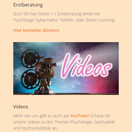
Erstberatung
Buch Dir hier Deine 1:1 Erstberatung direkt mit
Psychologin Sylvia Harke. Telefon- oder Zoom Coaching.
Hier bestellen (klicken)
Videos
Mehr von uns gibt es auch auf
YouTube!
Schaue Dir
unsere Videos zu den Themen Psychologie, Spiritualität
und Hochsensibilität an.