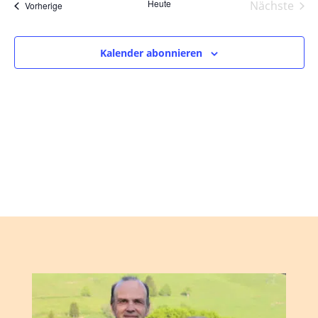
und
wählen.
Heute
Nächste
Veranstaltungen
Vorherige
Ansic
Veranst
Navig
Kalender abonnieren