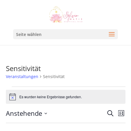
Seite wählen
Sensitivität
Veranstaltungen
Sensitivität
Es wurden keine Ergebnisse gefunden.
Hinweis
Veran
Ve
Anstehende
Suche
Liste
An
Such
Datum
Na