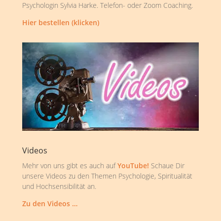
Psychologin Sylvia Harke. Telefon- oder Zoom Coaching.
Hier bestellen (klicken)
Videos
Mehr von uns gibt es auch auf
YouTube!
Schaue Dir
unsere Videos zu den Themen Psychologie, Spiritualität
und Hochsensibilität an.
Zu den Videos …