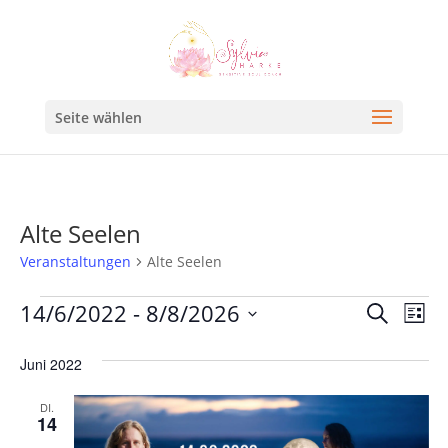
Seite wählen
Alte Seelen
Veranstaltungen
Alte Seelen
Veran
Ve
14/6/2022
 - 
8/8/2026
Suche
Liste
An
Such
Datum
Na
Juni 2022
und
wählen.
Ansic
DI.
14
Navig