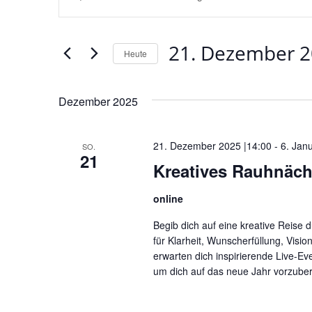
Suche
Schlüsselwort
und
eingeben.
Ansichten,
21. Dezember 
Suche
Heute
Navigation
nach
Datum
Veranstaltungen
wählen.
Dezember 2025
Schlüsselwort.
21. Dezember 2025 |14:00
-
6. Jan
SO.
21
Kreatives Rauhnäch
online
Begib dich auf eine kreative Reise 
für Klarheit, Wunscherfüllung, Visi
erwarten dich inspirierende Live-Ev
um dich auf das neue Jahr vorzuber