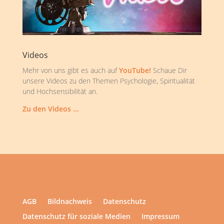
Videos
Mehr von uns gibt es auch auf
YouTube!
Schaue Dir
unsere Videos zu den Themen Psychologie, Spiritualität
und Hochsensibilität an.
Zu den Videos …
AGB
Bildnachweis
Datenschutz
Datenschutz für soziale Medien
Impressum