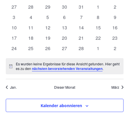
und
wählen.
von
0
0
0
0
0
0
0
27
28
29
30
31
1
2
Ansic
Veranstaltungen
Veranstaltungen
Veranstaltungen
Veranstaltungen
Veranstaltungen
Veranstaltungen
Veranstaltunge
Veranst
0
0
0
0
0
0
0
3
4
5
6
7
8
9
Navig
Veranstaltungen
Veranstaltungen
Veranstaltungen
Veranstaltungen
Veranstaltungen
Veranstaltunge
Veranst
0
0
0
0
0
0
0
10
11
12
13
14
15
16
Veranstaltungen
Veranstaltungen
Veranstaltungen
Veranstaltungen
Veranstaltungen
Veranstaltungen
Veranst
0
0
0
0
0
0
0
17
18
19
20
21
22
23
Veranstaltungen
Veranstaltungen
Veranstaltungen
Veranstaltungen
Veranstaltungen
Veranstaltungen
Veranst
0
0
0
0
0
0
0
24
25
26
27
28
1
2
Veranstaltungen
Veranstaltungen
Veranstaltungen
Veranstaltungen
Veranstaltungen
Veranstaltunge
Veranst
Es wurden keine Ergebnisse für diese Ansicht gefunden. Hier geht
Hinweis
es zu den
nächsten bevorstehenden Veranstaltungen
.
Jan.
Dieser Monat
März
Kalender abonnieren