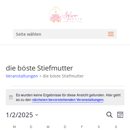
Seite wählen
die böste Stiefmutter
Veranstaltungen
die böste Stiefmutter
Es wurden keine Ergebnisse für diese Ansicht gefunden. Hier geht
Hinweis
es zu den
nächsten bevorstehenden Veranstaltungen
.
Veran
Ve
1/2/2025
Suche
Mona
An
Such
Datum
Kalender
M
D
M
D
F
S
S
Na