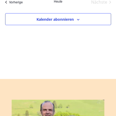
und
wählen.
Heute
Nächste
Veranstaltungen
Vorherige
Ansic
Veranst
Navig
Kalender abonnieren