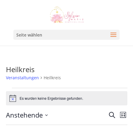
Seite wählen
Heilkreis
Veranstaltungen
Heilkreis
Es wurden keine Ergebnisse gefunden.
Hinweis
Veran
Ve
Anstehende
Suche
Liste
An
Such
Datum
Na