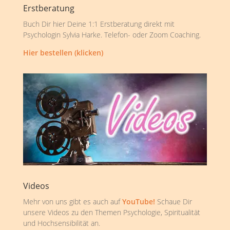
Erstberatung
Buch Dir hier Deine 1:1 Erstberatung direkt mit
Psychologin Sylvia Harke. Telefon- oder Zoom Coaching.
Hier bestellen (klicken)
Videos
Mehr von uns gibt es auch auf
YouTube!
Schaue Dir
unsere Videos zu den Themen Psychologie, Spiritualität
und Hochsensibilität an.