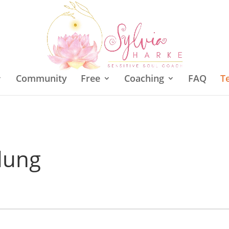
Community
Free
Coaching
FAQ
T
dung