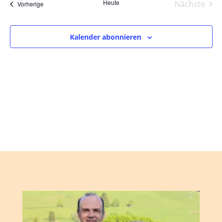
und
wählen.
Heute
Nächste
Veranstaltungen
Vorherige
Ansic
Veranst
Navig
Kalender abonnieren