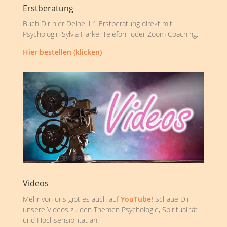
Erstberatung
Buch Dir hier Deine 1:1 Erstberatung direkt mit
Psychologin Sylvia Harke. Telefon- oder Zoom Coaching.
Hier bestellen (klicken)
Videos
Mehr von uns gibt es auch auf
YouTube!
Schaue Dir
unsere Videos zu den Themen Psychologie, Spiritualität
und Hochsensibilität an.