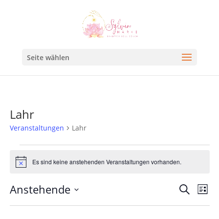
Seite wählen
Lahr
Veranstaltungen
Lahr
Es sind keine anstehenden Veranstaltungen vorhanden.
Hinweis
Veran
Ve
Anstehende
Suche
Liste
An
Such
Datum
Na