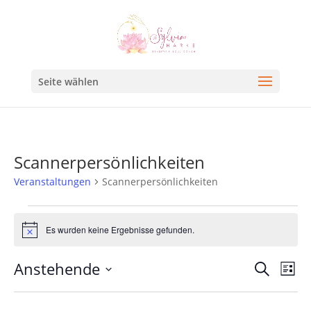
Seite wählen
Scannerpersönlichkeiten
Veranstaltungen
Scannerpersönlichkeiten
Es wurden keine Ergebnisse gefunden.
Hinweis
Veran
Ve
Anstehende
Suche
Liste
An
Such
Datum
Na