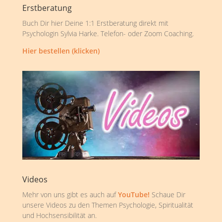
Erstberatung
Buch Dir hier Deine 1:1 Erstberatung direkt mit
Psychologin Sylvia Harke. Telefon- oder Zoom Coaching.
Hier bestellen (klicken)
Videos
Mehr von uns gibt es auch auf
YouTube!
Schaue Dir
unsere Videos zu den Themen Psychologie, Spiritualität
und Hochsensibilität an.