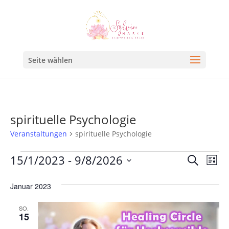
Seite wählen
spirituelle Psychologie
Veranstaltungen
spirituelle Psychologie
Veran
Ve
15/1/2023
 - 
9/8/2026
Suche
Liste
An
Such
Datum
Na
Januar 2023
und
wählen.
Ansic
SO.
15
Navig