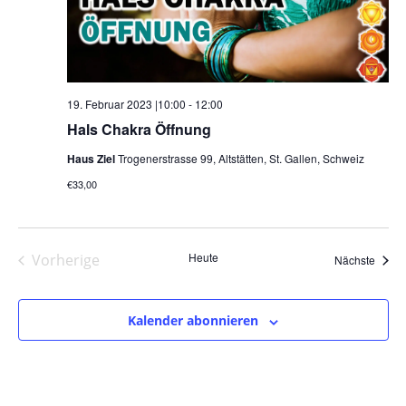
19. Februar 2023 |10:00
-
12:00
Hals Chakra Öffnung
Haus Ziel
Trogenerstrasse 99, Altstätten, St. Gallen, Schweiz
€33,00
Heute
Vorherige
Veran
Nächste
Veranstaltungen
Kalender abonnieren