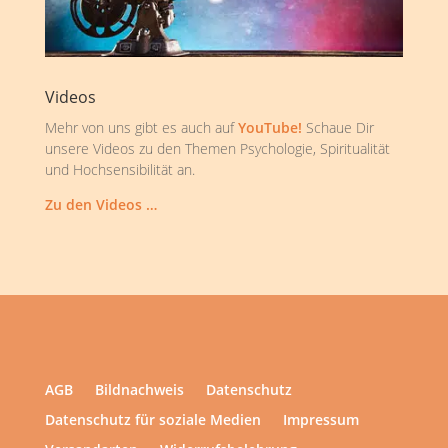
Videos
Mehr von uns gibt es auch auf
YouTube!
Schaue Dir
unsere Videos zu den Themen Psychologie, Spiritualität
und Hochsensibilität an.
Zu den Videos …
AGB
Bildnachweis
Datenschutz
Datenschutz für soziale Medien
Impressum