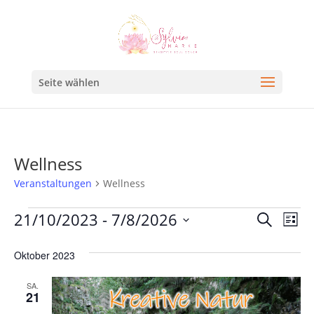
Seite wählen
Wellness
Veranstaltungen
Wellness
Veran
Ve
21/10/2023
 - 
7/8/2026
Suche
Liste
An
Such
Datum
Na
Oktober 2023
und
wählen.
Ansic
SA.
21
Navig