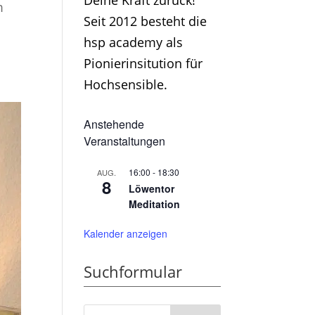
Deine Kraft zurück!
m
Seit 2012 besteht die
hsp academy als
Pionierinsitution für
Hochsensible.
Anstehende
Veranstaltungen
16:00
-
18:30
AUG.
8
Löwentor
Meditation
Kalender anzeigen
Suchformular