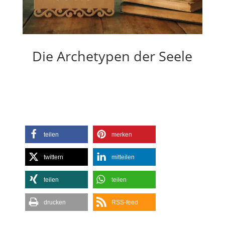
Die Archetypen der Seele
teilen
merken
twittern
mitteilen
teilen
teilen
drucken
RSS-feed