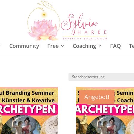
Community
Free
Coaching
FAQ
T
Angebot!