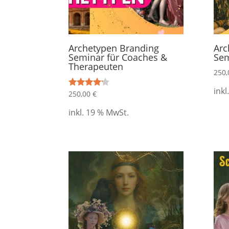
Archetypen Branding
Arc
Seminar für Coaches &
Sem
Therapeuten
250
inkl
250,00
€
Bewertet
mit
4.00
inkl. 19 % MwSt.
von 5