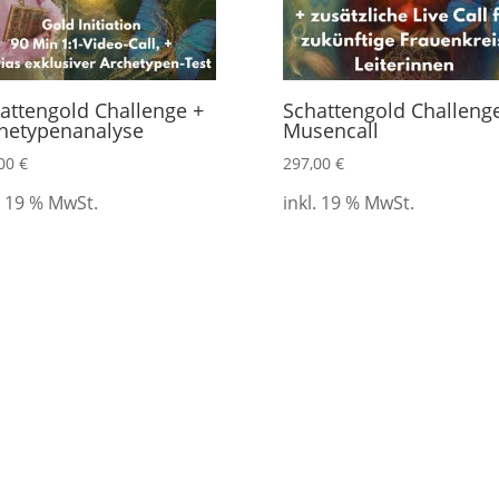
attengold Challenge +
Schattengold Challeng
hetypenanalyse
Musencall
,00
€
297,00
€
. 19 % MwSt.
inkl. 19 % MwSt.