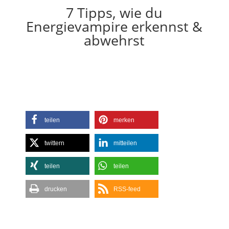
7 Tipps, wie du
Energievampire erkennst &
abwehrst
teilen
merken
twittern
mitteilen
teilen
teilen
drucken
RSS-feed