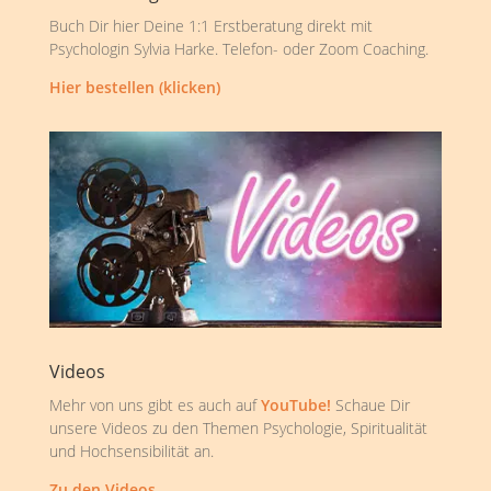
Buch Dir hier Deine 1:1 Erstberatung direkt mit
Psychologin Sylvia Harke. Telefon- oder Zoom Coaching.
Hier bestellen (klicken)
Videos
Mehr von uns gibt es auch auf
YouTube!
Schaue Dir
unsere Videos zu den Themen Psychologie, Spiritualität
und Hochsensibilität an.
Zu den Videos …