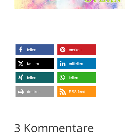
teilen
merken
twittern
mitteilen
teilen
teilen
drucken
RSS-feed
3 Kommentare